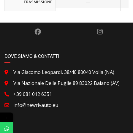
—
TRASMISSIONE
—
MOTORE
—
FUEL ECONOMY
—
COLORE ESTERNO
—
COLORE INTERNO
DOVE SIAMO & CONTATTI
NUMERO DI
—
Via Giacomo Leopardi, 38/40 80040 Volla (NA)
MAGAZZINO
Via Nazionale Delle Puglie 89 83022 Baiano (AV)
—
NUMERO VIN
+39 081 012 6351
—
CARBURANTE
info@newrivauto.eu
—
TRIM
←
—
t>
FUNZIONALITÀ