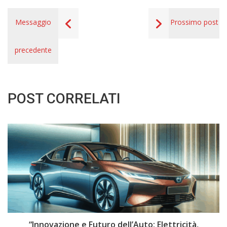
Messaggio
Prossimo post
precedente
POST CORRELATI
i
“Innovazione e Futuro dell’Auto: Elettricità,
“