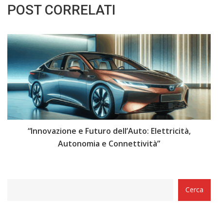
POST CORRELATI
i
“Innovazione e Futuro dell’Auto: Elettricità,
“
Autonomia e Connettività”
Categorie
Cerca