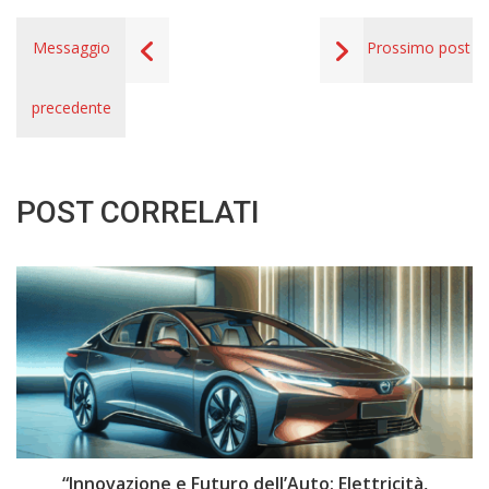
Messaggio
Prossimo post
precedente
POST CORRELATI
i
“Innovazione e Futuro dell’Auto: Elettricità,
“