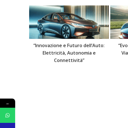
 delle Auto:
“Innovazione e Futuro dell’Auto:
“Evo
lli Futuri”
Elettricità, Autonomia e
Vi
Connettività”
←