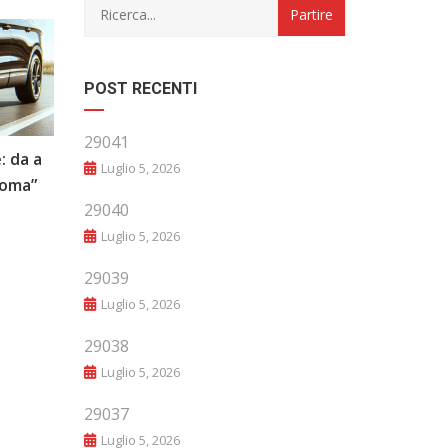
POST RECENTI
29041
: da a
“Evoluzione e Innovazione: Il Futuro
Luglio 5, 2026
noma”
del Mondo Automobilistico”
29040
Luglio 5, 2026
29039
Luglio 5, 2026
29038
Luglio 5, 2026
29037
Luglio 5, 2026