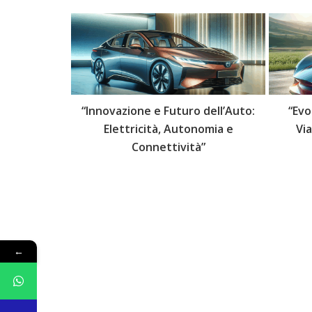
 delle Auto:
“Innovazione e Futuro dell’Auto:
“Evo
lli Futuri”
Elettricità, Autonomia e
Vi
Connettività”
←