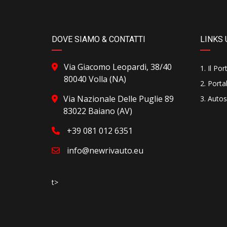
DOVE SIAMO & CONTATTI
LINKS 
Via Giacomo Leopardi, 38/40
Il Por
80040 Volla (NA)
Portal
Via Nazionale Delle Puglie 89
Autos
83022 Baiano (AV)
+39 081 012 6351
info@newrivauto.eu
t>