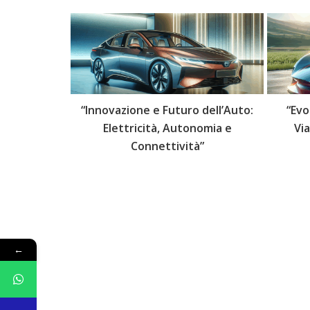
 delle Auto:
“Innovazione e Futuro dell’Auto:
“Evo
lli Futuri”
Elettricità, Autonomia e
Vi
Connettività”
←