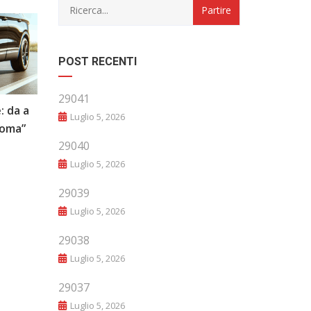
POST RECENTI
29041
: da a
“Evoluzione e Innovazione: Il Futuro
Luglio 5, 2026
noma”
del Mondo Automobilistico”
29040
Luglio 5, 2026
29039
Luglio 5, 2026
29038
Luglio 5, 2026
29037
Luglio 5, 2026