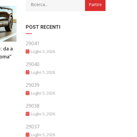
POST RECENTI
29041
: da a
“Evoluzione e Innovazione: Il Futuro
Luglio 5, 2026
noma”
del Mondo Automobilistico”
29040
Luglio 5, 2026
29039
Luglio 5, 2026
29038
Luglio 5, 2026
29037
Luglio 5, 2026