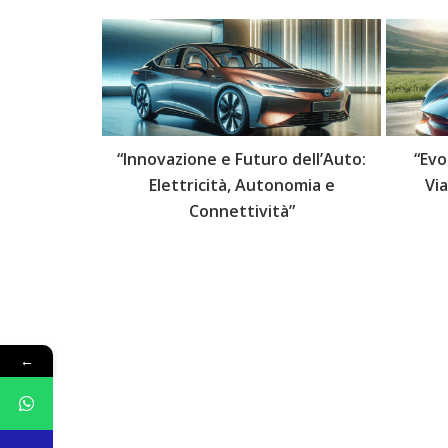
 delle Auto:
“Innovazione e Futuro dell’Auto:
“Evo
lli Futuri”
Elettricità, Autonomia e
Vi
Connettività”
←