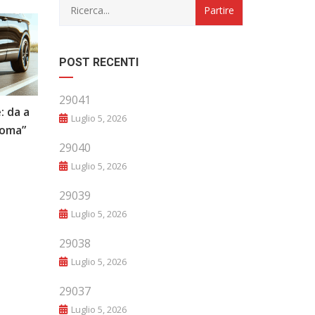
POST RECENTI
29041
: da a
“Evoluzione e Innovazione: Il Futuro
Luglio 5, 2026
noma”
del Mondo Automobilistico”
29040
Luglio 5, 2026
29039
Luglio 5, 2026
29038
Luglio 5, 2026
29037
Luglio 5, 2026