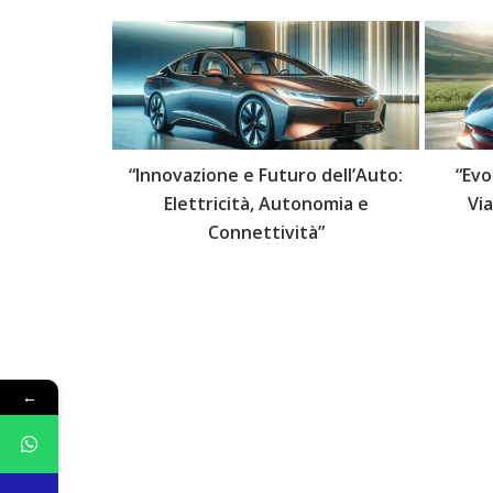
 delle Auto:
“Innovazione e Futuro dell’Auto:
“Evo
lli Futuri”
Elettricità, Autonomia e
Vi
Connettività”
←