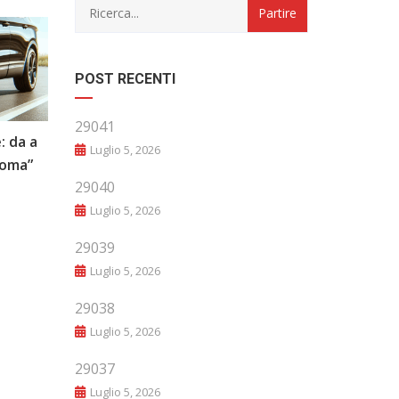
POST RECENTI
29041
: da a
“Evoluzione e Innovazione: Il Futuro
Luglio 5, 2026
noma”
del Mondo Automobilistico”
29040
Luglio 5, 2026
29039
Luglio 5, 2026
29038
Luglio 5, 2026
29037
Luglio 5, 2026