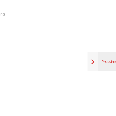
nti
Prossim