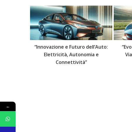
 delle Auto:
“Innovazione e Futuro dell’Auto:
“Evo
lli Futuri”
Elettricità, Autonomia e
Vi
Connettività”
←