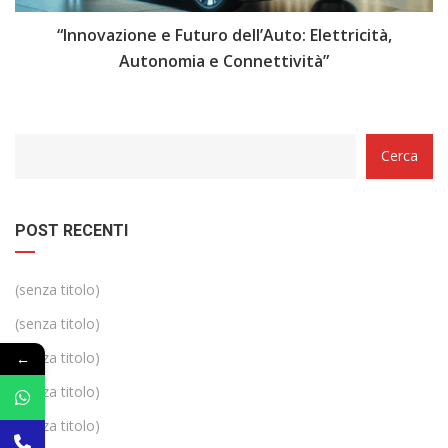
i
“Innovazione e Futuro dell’Auto: Elettricità,
“
Autonomia e Connettività”
Categorie
Cerca
POST RECENTI
(senza titolo)
(senza titolo)
(senza titolo)
←
(senza titolo)
(senza titolo)