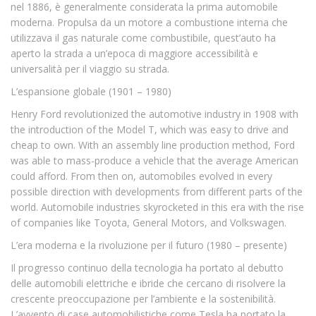
nel 1886, è generalmente considerata la prima automobile
moderna. Propulsa da un motore a combustione interna che
utilizzava il gas naturale come combustibile, quest’auto ha
aperto la strada a un’epoca di maggiore accessibilità e
universalità per il viaggio su strada.
L’espansione globale (1901 – 1980)
Henry Ford revolutionized the automotive industry in 1908 with
the introduction of the Model T, which was easy to drive and
cheap to own. With an assembly line production method, Ford
was able to mass-produce a vehicle that the average American
could afford. From then on, automobiles evolved in every
possible direction with developments from different parts of the
world. Automobile industries skyrocketed in this era with the rise
of companies like Toyota, General Motors, and Volkswagen.
L’era moderna e la rivoluzione per il futuro (1980 – presente)
Il progresso continuo della tecnologia ha portato al debutto
delle automobili elettriche e ibride che cercano di risolvere la
crescente preoccupazione per l’ambiente e la sostenibilità.
L’avvento di case automobilistiche come Tesla ha portato la