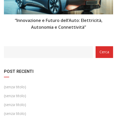
i
“Innovazione e Futuro dell’Auto: Elettricità,
“
Autonomia e Connettività”
Categorie
Cerca
POST RECENTI
(senza titolo)
(senza titolo)
(senza titolo)
(senza titolo)