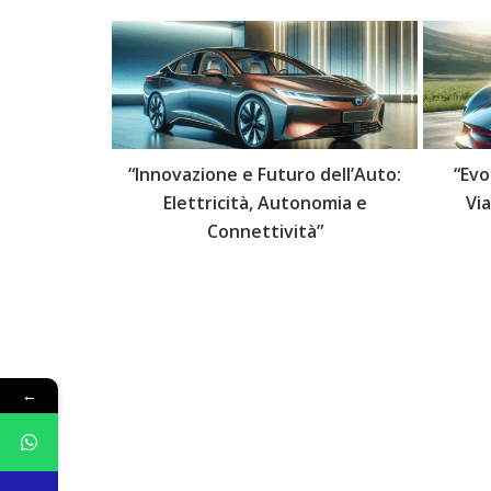
 delle Auto:
“Innovazione e Futuro dell’Auto:
“Evo
lli Futuri”
Elettricità, Autonomia e
Vi
Connettività”
←