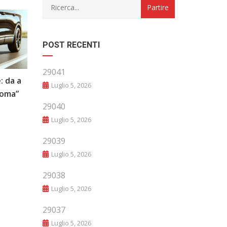
POST RECENTI
29041
: da a
“Evoluzione e Innovazione: Il Futuro
Luglio 5, 2026
noma”
del Mondo Automobilistico”
29040
Luglio 5, 2026
29039
Luglio 5, 2026
29038
Luglio 5, 2026
29037
Luglio 5, 2026