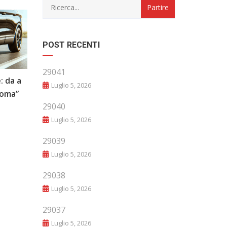
POST RECENTI
29041
: da a
“Evoluzione e Innovazione: Il Futuro
Luglio 5, 2026
noma”
del Mondo Automobilistico”
29040
Luglio 5, 2026
29039
Luglio 5, 2026
29038
Luglio 5, 2026
29037
Luglio 5, 2026