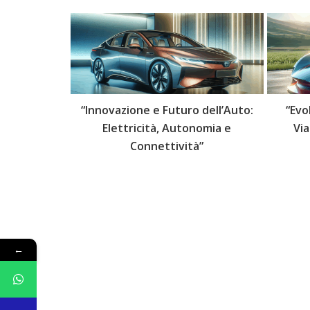
 delle Auto:
“Innovazione e Futuro dell’Auto:
“Evo
lli Futuri”
Elettricità, Autonomia e
Vi
Connettività”
←