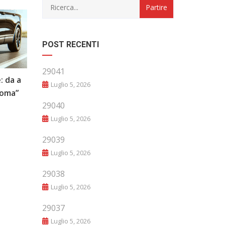
POST RECENTI
29041
: da a
“Evoluzione e Innovazione: Il Futuro
Luglio 5, 2026
noma”
del Mondo Automobilistico”
29040
Luglio 5, 2026
29039
Luglio 5, 2026
29038
Luglio 5, 2026
29037
Luglio 5, 2026