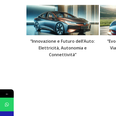
 delle Auto:
“Innovazione e Futuro dell’Auto:
“Evo
lli Futuri”
Elettricità, Autonomia e
Vi
Connettività”
←