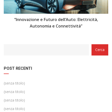
i
“Innovazione e Futuro dell’Auto: Elettricità,
“
Autonomia e Connettività”
Categorie
Cerca
POST RECENTI
(senza titolo)
(senza titolo)
(senza titolo)
(senza titolo)