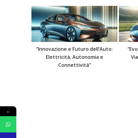
 delle Auto:
“Innovazione e Futuro dell’Auto:
“Evo
lli Futuri”
Elettricità, Autonomia e
Vi
Connettività”
←