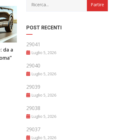
POST RECENTI
29041
: da a
“Evoluzione e Innovazione: Il Futuro
Luglio 5, 2026
noma”
del Mondo Automobilistico”
29040
Luglio 5, 2026
29039
Luglio 5, 2026
29038
Luglio 5, 2026
29037
Luglio 5, 2026