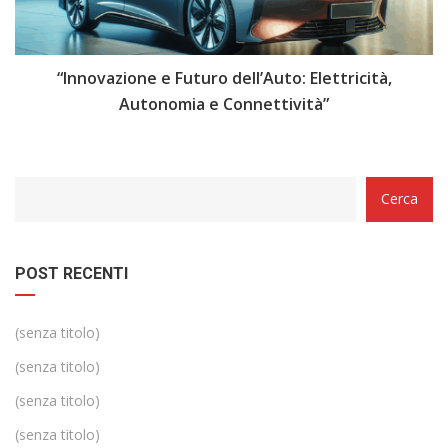
i
“Innovazione e Futuro dell’Auto: Elettricità,
“
Autonomia e Connettività”
Categorie
Cerca
POST RECENTI
(senza titolo)
(senza titolo)
(senza titolo)
(senza titolo)