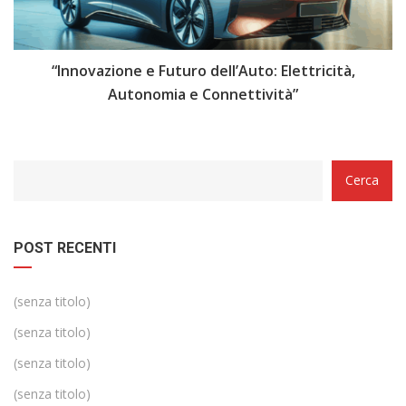
i
“Innovazione e Futuro dell’Auto: Elettricità,
“
Autonomia e Connettività”
Categorie
Cerca
POST RECENTI
(senza titolo)
(senza titolo)
(senza titolo)
(senza titolo)