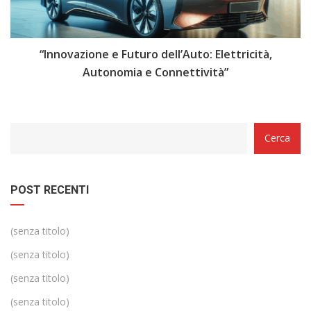
i
“Innovazione e Futuro dell’Auto: Elettricità,
“
Autonomia e Connettività”
Categorie
Cerca
POST RECENTI
(senza titolo)
(senza titolo)
(senza titolo)
(senza titolo)