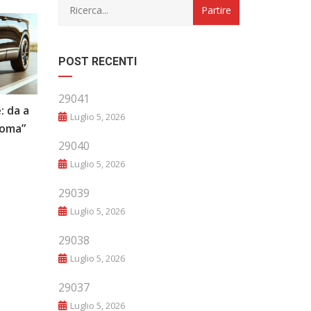
POST RECENTI
29041
: da a
“Evoluzione e Innovazione: Il Futuro
Luglio 5, 2026
noma”
del Mondo Automobilistico”
29040
Luglio 5, 2026
29039
Luglio 5, 2026
29038
Luglio 5, 2026
29037
Luglio 5, 2026