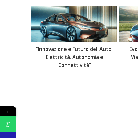
 delle Auto:
“Innovazione e Futuro dell’Auto:
“Evo
lli Futuri”
Elettricità, Autonomia e
Vi
Connettività”
←