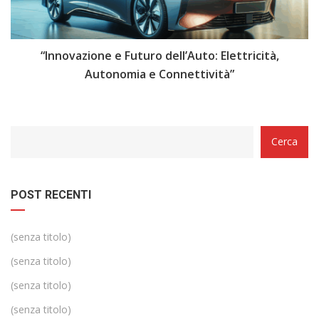
i
“Innovazione e Futuro dell’Auto: Elettricità,
“
Autonomia e Connettività”
Categorie
Cerca
POST RECENTI
(senza titolo)
(senza titolo)
(senza titolo)
(senza titolo)