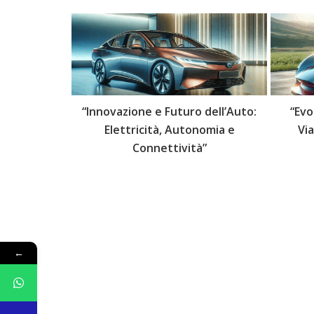
 delle Auto:
“Innovazione e Futuro dell’Auto:
“Evo
lli Futuri”
Elettricità, Autonomia e
Vi
Connettività”
←