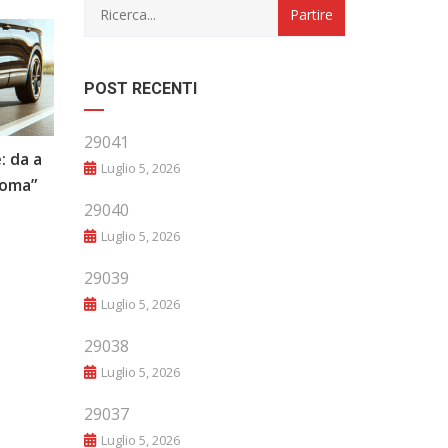
POST RECENTI
29041
: da a
“Evoluzione e Innovazione: Il Futuro
Luglio 5, 2026
noma”
del Mondo Automobilistico”
29040
Luglio 5, 2026
29039
Luglio 5, 2026
29038
Luglio 5, 2026
29037
Luglio 5, 2026