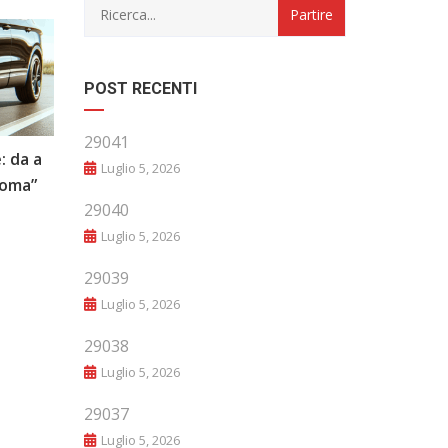
POST RECENTI
29041
: da a
“Evoluzione e Innovazione: Il Futuro
Luglio 5, 2026
noma”
del Mondo Automobilistico”
29040
Luglio 5, 2026
29039
Luglio 5, 2026
29038
Luglio 5, 2026
29037
Luglio 5, 2026