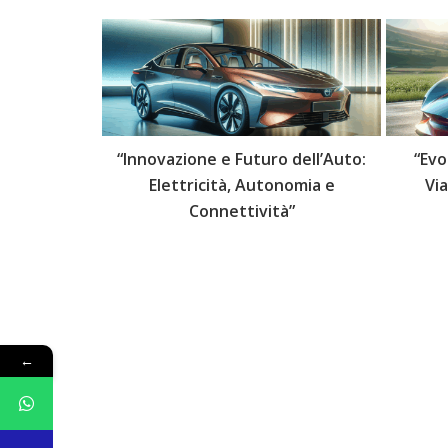
 delle Auto:
“Innovazione e Futuro dell’Auto:
“Evo
lli Futuri”
Elettricità, Autonomia e
Vi
Connettività”
←