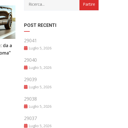
POST RECENTI
29041
: da a
“Evoluzione e Innovazione: Il Futuro
Luglio 5, 2026
noma”
del Mondo Automobilistico”
29040
Luglio 5, 2026
29039
Luglio 5, 2026
29038
Luglio 5, 2026
29037
Luglio 5, 2026