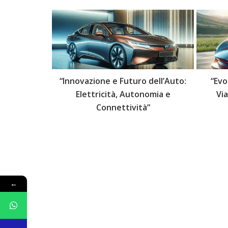
 delle Auto:
“Innovazione e Futuro dell’Auto:
“Evo
lli Futuri”
Elettricità, Autonomia e
Vi
Connettività”
←