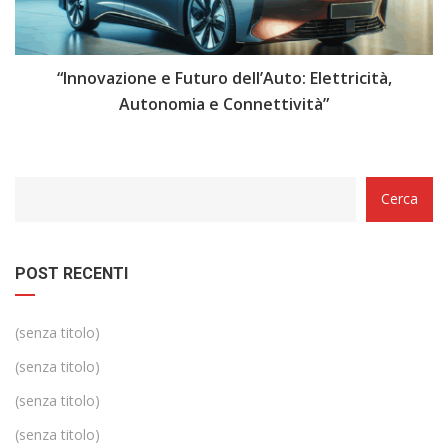
i
“Innovazione e Futuro dell’Auto: Elettricità,
“
Autonomia e Connettività”
Categorie
Cerca
POST RECENTI
(senza titolo)
(senza titolo)
(senza titolo)
(senza titolo)