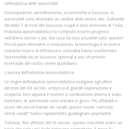
nell’industria delle automobili
Enciclopediche, aerodinamiche, economiche o lussuose, le
automobili sono diventate un cardine delle nostre vite. Dall’umile
Modello T di Ford alle lussuose coupé a zero emissioni di Tesla,
l’industria automobilistica ha compiuto enormi progressi
nell’ultimo secolo e più. Ma cosa ha reso possibile tutto questo?
Piccoli passi innovativi o rivoluzionari, la tecnologia e la nostra
costante ricerca di efficienza e comodità hanno trasformato
l’automobile da un lussuoso optional a uno strumento
essenziale del nostro vivere quotidiano.
L’Aurora dell’Industria Automobilistica
Le origini dell’industria automobilistica risalgono agli ultimi
decenni del XIX secolo, un’epoca di grande esplorazione e
scoperta. Non appena il motore a combustione interna è stato
inventato, le automobili sono entrate in gioco. Più affidabili e
sicure dei veicoli trainati da cavalli, queste nuove “carrozze
senza cavalli” hanno rapidamente guadagnato popolarità.
Tuttavia, fino all’inizio del XX secolo, queste macchine erano un
lusso che solo i più ricchi potevano permettersi. Il gioco fu