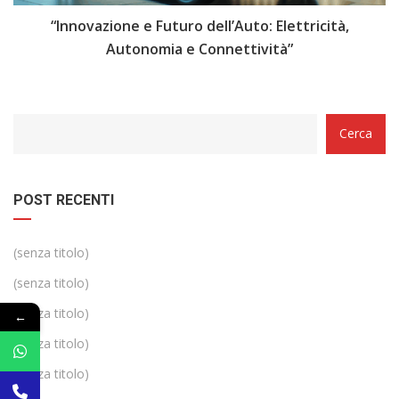
i
“Innovazione e Futuro dell’Auto: Elettricità,
“
Autonomia e Connettività”
Categorie
Cerca
POST RECENTI
(senza titolo)
(senza titolo)
(senza titolo)
←
(senza titolo)
(senza titolo)