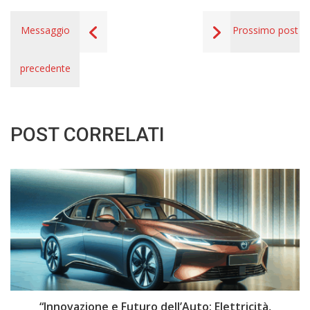
Messaggio
Prossimo post
precedente
POST CORRELATI
i
“Innovazione e Futuro dell’Auto: Elettricità,
“