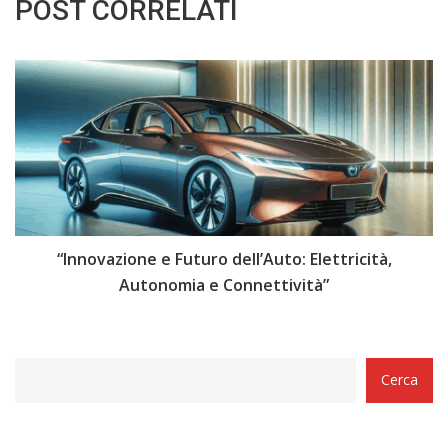
POST CORRELATI
i
“Innovazione e Futuro dell’Auto: Elettricità,
“
Autonomia e Connettività”
Categorie
Cerca